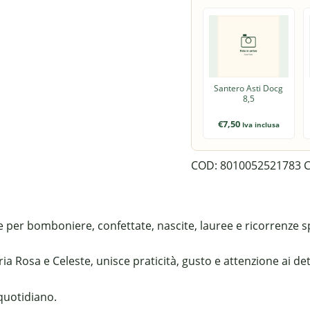
Santero Asti Docg
8,5
€
7,50
Iva inclusa
COD:
8010052521783
C
e per bomboniere, confettate, nascite, lauree e ricorrenze sp
a Rosa e Celeste, unisce praticità, gusto e attenzione ai det
 quotidiano.