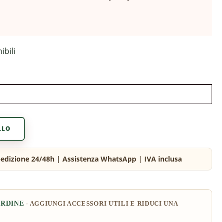
ibili
LLO
ORDINE