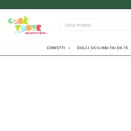
Vai
al
contenuto
Products
search
CONFETTI
DOLCI SICILIANI FAI DA TE