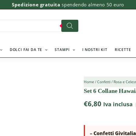
Set
Spedizione gratuita
spendendo almeno 50 euro
6
Collane
Hawaiane
Givitalia
quantità
DOLCI FAI DA TE
STAMPI
I NOSTRI KIT
RICETTE
Home
/
Confetti
/
Rosa e Celes
Set 6 Collane Hawai
€
6,80
Iva inclusa
– Confetti Givitali