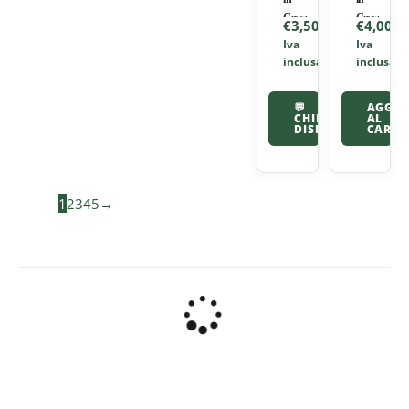
Gesso
Gesso
€
3,50
€
4,00
–
–
Iva
Iva
Gesù
Angelo
inclusa
inclusa
Bambino
💬
AGGIU
CHIEDI
AL
DISPONIBILITÀ
CARRE
1
2
3
4
5
→