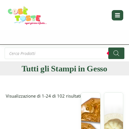
Vai
Ordina
al
in
contenuto
base
al
più
recente
Products
search
Tutti gli Stampi in Gesso
Visualizzazione di 1-24 di 102 risultati