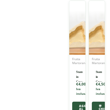
Frutta
Frutta
Martorana
Martorana
Stampo
Stampo
in
in
Gesso
Gesso
€
4,00
€
4,50
–
–
Iva
Iva
Sicilia
Sicilia
inclusa
inclusa
Piccola
Grande
–
–
AGGIUNGI
💬
70
180
AL
CHIEDI