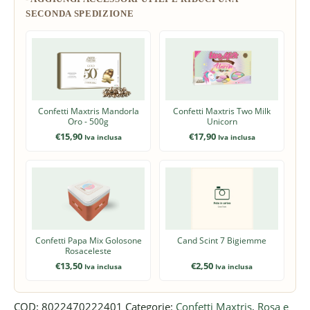
Confetti Maxtris Mandorla
Confetti Maxtris Two Milk
Oro - 500g
Unicorn
€
15,90
€
17,90
Iva inclusa
Iva inclusa
Confetti Papa Mix Golosone
Cand Scint 7 Bigiemme
Rosaceleste
€
13,50
€
2,50
Iva inclusa
Iva inclusa
COD:
8022470222401
Categorie:
Confetti Maxtris
,
Rosa e