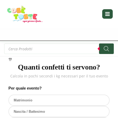
Vai
al
contenuto
Products
search
🎊
Quanti confetti ti servono?
Calcola in pochi secondi i kg necessari per il tuo evento
Per quale evento?
Matrimonio
Nascita / Battesimo