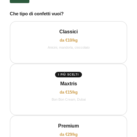
Che tipo di confetti vuoi?
Classici
da €10/kg
Anicini, mandorla, cioccolato
I PIÙ SCELTI
Maxtris
da €15/kg
Bon Bon Cream, Dubai
Premium
da €29/kg