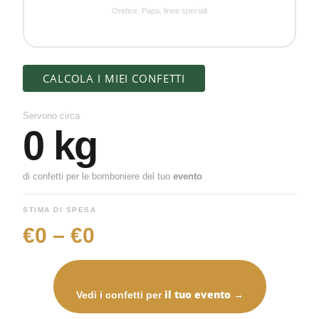
Orefice, Papa, linee speciali
CALCOLA I MIEI CONFETTI
Servono circa
0 kg
di confetti per le bomboniere del tuo
evento
STIMA DI SPESA
€0 – €0
il tuo evento
Vedi i confetti per
→