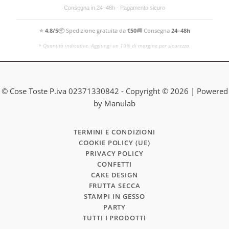
Consegna in 24–48h · Pagamento sicuro
⭐
4.8/5
📦 Spedizione gratuita da
€50
🚚 Consegna
24–48h
* Quantità indicative. Aggiungi un 10% di margine per sicurezza.
© Cose Toste P.iva 02371330842 - Copyright © 2026 | Powered
by Manulab
TERMINI E CONDIZIONI
COOKIE POLICY (UE)
PRIVACY POLICY
CONFETTI
CAKE DESIGN
FRUTTA SECCA
STAMPI IN GESSO
PARTY
TUTTI I PRODOTTI