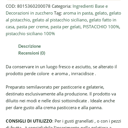
COD:
8015360200078
Categoria:
Ingredienti Base e
Decorazioni in zucchero
Tag:
aroma in pasta
,
gelato
,
gelato
al pistacchio
,
gelato al pistacchio siciliano
,
gelato fatto in
casa
,
pasta per creme
,
pasta per gelati
,
PISTACCHIO 100%
,
pistacchio siciliano 100%
Descrizione
Recensioni (0)
Da conservare in un luogo fresco e asciutto, se alterato il
prodotto perde colore e aroma , inrracidisce .
Preparato semilavorato per pasticcerie e gelaterie,
destinato esclusivamente alla produzione. Il prodotto va
diluito nei modi e nelle dosi sottoindicate . Ideale anche
per dare gusto alla crema pasticcera e alla panna.
CONSIGLI DI UTILIZZO
: Per i gusti granellati , o con i pezzi
di frutta , è consigliabile l’inserimento nella gelatiera a