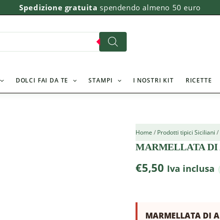
MARMELLATA
Spedizione gratuita
spendendo almeno 50 euro
DI
ARANCIA
SCYAVURU
quantità
DOLCI FAI DA TE
STAMPI
I NOSTRI KIT
RICETTE
Home
/
Prodotti tipici Siciliani
MARMELLATA DI 
€
5,50
Iva inclusa
MARMELLATA DI A