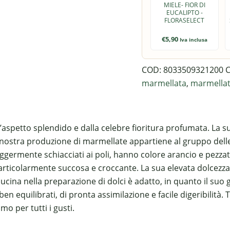
MIELE- FIOR DI
EUCALIPTO -
FLORASELECT
€
5,90
Iva inclusa
COD:
8033509321200
C
marmellata
,
marmellat
a dall’aspetto splendido e dalla celebre fioritura profumata. 
a nostra produzione di marmellate appartiene al gruppo dell
ca, leggermente schiacciati ai poli, hanno colore arancio e pe
è particolarmente succosa e croccante. La sua elevata dolcez
cucina nella preparazione di dolci è adatto, in quanto il suo
 equilibrati, di pronta assimilazione e facile digeribilità. 
o per tutti i gusti.