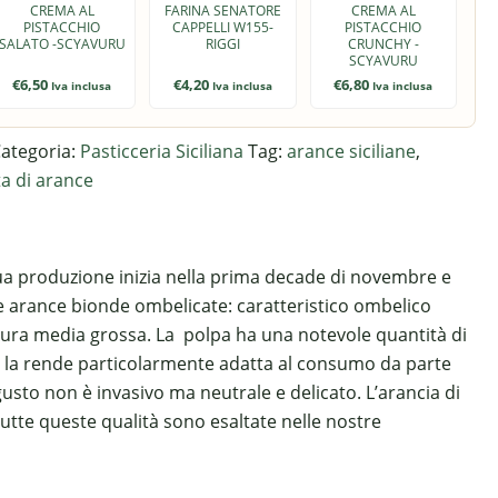
CREMA AL
FARINA SENATORE
CREMA AL
PISTACCHIO
CAPPELLI W155-
PISTACCHIO
SALATO -SCYAVURU
RIGGI
CRUNCHY -
SCYAVURU
€
6,50
€
4,20
€
6,80
Iva inclusa
Iva inclusa
Iva inclusa
ategoria:
Pasticceria Siciliana
Tag:
arance siciliane
,
a di arance
La sua produzione inizia nella prima decade di novembre e
e arance bionde ombelicate: caratteristico ombelico
zzatura media grossa. La polpa ha una notevole quantità di
za la rende particolarmente adatta al consumo da parte
 gusto non è invasivo ma neutrale e delicato. L’arancia di
Tutte queste qualità sono esaltate nelle nostre