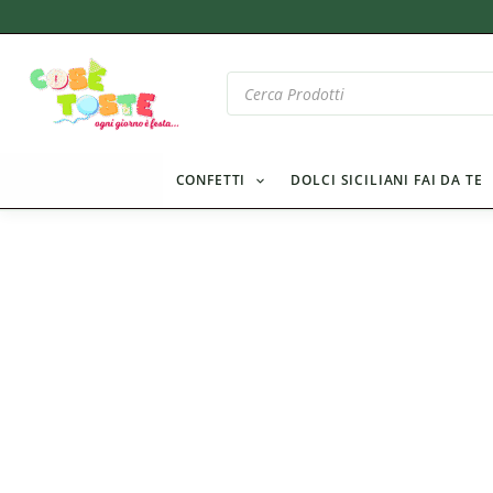
Vai
al
contenuto
Products
search
CONFETTI
DOLCI SICILIANI FAI DA TE