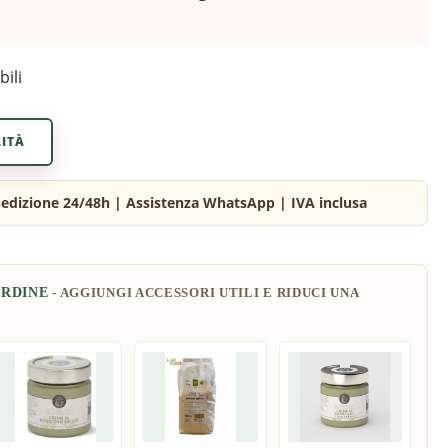
bili
LITÀ
ORDINE