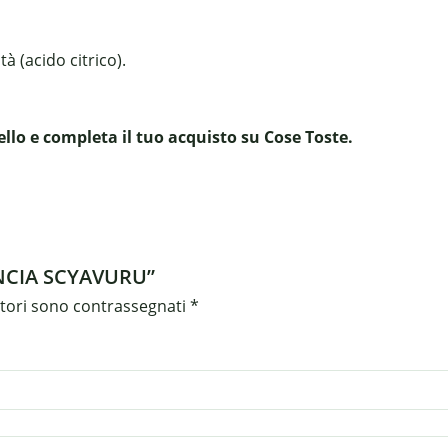
à (acido citrico).
o e completa il tuo acquisto su Cose Toste.
ANCIA SCYAVURU”
atori sono contrassegnati
*