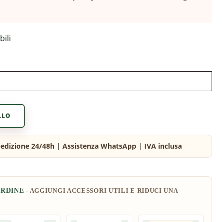
bili
LLO
ORDINE