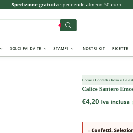
Calice
Spedizione gratuita
spendendo almeno 50 euro
Santero
Emoction
quantità
DOLCI FAI DA TE
STAMPI
I NOSTRI KIT
RICETTE
Home
/
Confetti
/
Rosa e Celes
Calice Santero Emo
€
4,20
Iva inclusa
– Confetti. Selezio