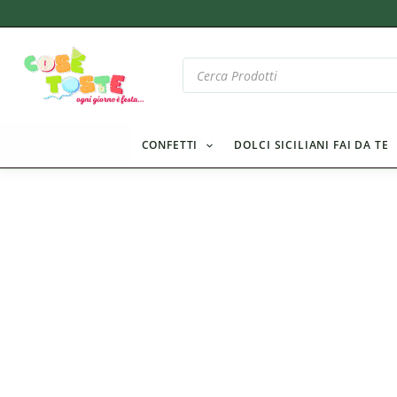
Vai
al
contenuto
Products
search
CONFETTI
DOLCI SICILIANI FAI DA TE