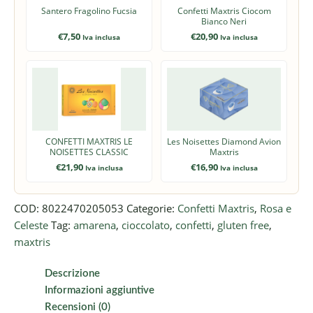
Santero Fragolino Fucsia
Confetti Maxtris Ciocom
Bianco Neri
€
7,50
€
20,90
Iva inclusa
Iva inclusa
CONFETTI MAXTRIS LE
Les Noisettes Diamond Avion
NOISETTES CLASSIC
Maxtris
€
21,90
€
16,90
Iva inclusa
Iva inclusa
COD:
8022470205053
Categorie:
Confetti Maxtris
,
Rosa e
Celeste
Tag:
amarena
,
cioccolato
,
confetti
,
gluten free
,
maxtris
Descrizione
Informazioni aggiuntive
Recensioni (0)