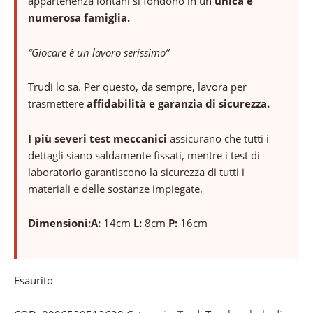
appartenenza lontani si fondono in un
unica e
numerosa famiglia.
“Giocare è un lavoro serissimo”
Trudi lo sa. Per questo, da sempre, lavora per
trasmettere
affidabilità e garanzia di sicurezza.
I più severi test meccanici
assicurano che tutti i
dettagli siano saldamente fissati, mentre i test di
laboratorio garantiscono la sicurezza di tutti i
materiali e delle sostanze impiegate.
Dimensioni:
A:
14cm
L:
8cm
P:
16cm
Esaurito