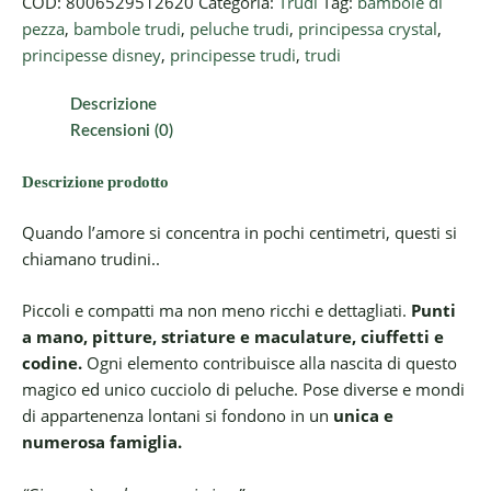
COD:
8006529512620
Categoria:
Trudi
Tag:
bambole di
pezza
,
bambole trudi
,
peluche trudi
,
principessa crystal
,
principesse disney
,
principesse trudi
,
trudi
Descrizione
Recensioni (0)
Descrizione prodotto
Quando l’amore si concentra in pochi centimetri, questi si
chiamano trudini..
Piccoli e compatti ma non meno ricchi e dettagliati.
Punti
a mano, pitture, striature e maculature, ciuffetti e
codine.
Ogni elemento contribuisce alla nascita di questo
magico ed unico cucciolo di peluche. Pose diverse e mondi
di appartenenza lontani si fondono in un
unica e
numerosa famiglia.