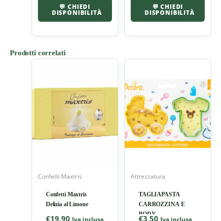
💬 CHIEDI
💬 CHIEDI
DISPONIBILITÀ
DISPONIBILITÀ
Prodotti correlati
Confetti Maxtris
Attrezzatura
Confetti Maxtris
TAGLIAPASTA
Delizia al Limone
CARROZZINA E
BODY
€
19,90
€
3,50
Iva inclusa
Iva inclusa