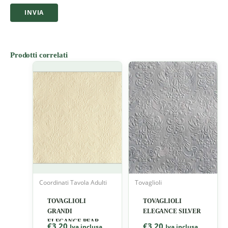
Prodotti correlati
Coordinati Tavola Adulti
Tovaglioli
TOVAGLIOLI
TOVAGLIOLI
GRANDI
ELEGANCE SILVER
ELEGANCE PEARL
€
3,20
€
3,20
Iva inclusa
Iva inclusa