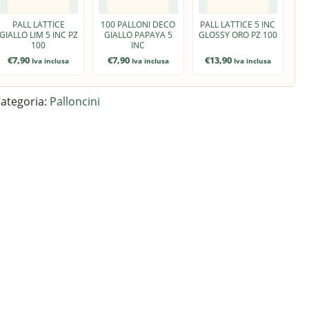
PALL LATTICE
100 PALLONI DECO
PALL LATTICE 5 INC
GIALLO LIM 5 INC PZ
GIALLO PAPAYA 5
GLOSSY ORO PZ 100
100
INC
€
7,90
€
7,90
€
13,90
Iva inclusa
Iva inclusa
Iva inclusa
ategoria:
Palloncini
.