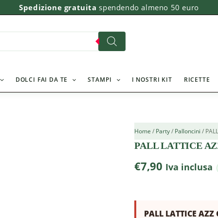
PALL
Spedizione gratuita
spendendo almeno 50 euro
LATTICE
AZZ
CIELO5
INC
PZ
100
quantità
DOLCI FAI DA TE
STAMPI
I NOSTRI KIT
RICETTE
Home
/
Party
/
Palloncini
/ PAL
PALL LATTICE AZZ
€
7,90
Iva inclusa
PALL LATTICE AZZ 