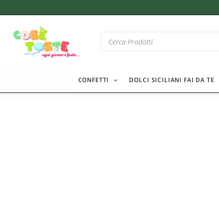
Vai
al
contenuto
Products
search
CONFETTI
DOLCI SICILIANI FAI DA TE