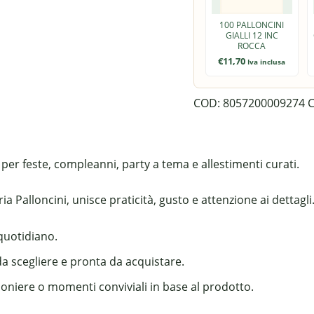
100 PALLONCINI
GIALLI 12 INC
ROCCA
€
11,70
Iva inclusa
COD:
8057200009274
C
 per feste, compleanni, party a tema e allestimenti curati.
 Palloncini, unisce praticità, gusto e attenzione ai dettagli
 quotidiano.
da scegliere e pronta da acquistare.
boniere o momenti conviviali in base al prodotto.