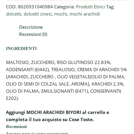
COD:
8020931040984
Categoria:
Prodotti Etnici
Tag:
dolcetti
,
dolcetti cinesi
,
mochi
,
mochi arachidi
Descrizione
Recensioni (0)
INGREDIENTI
MALTOSIO, ZUCCHERO, RISO GLUTINOSO 22.83%,
ADDENSANTI (EI442), TREALOSIO, CREMA DI ARACHIDI 5%
[ARACHIDI, ZUCCHERO , OLIO VEGETALE(OLIO DI PALMA,
OLIO DI SEMI DI COLZA), SALE, AROMA], ARACHIDI 2.3%,
OLIO DI PALMA, EMULSIONANTI (E471), CONSERVANTI(
E202).
Aggiungi MOCHI ARACHIDI BIYORI al carrello e
completa il tuo acquisto su Cose Toste.
Recensioni
Ancora non ci sono recensioni.