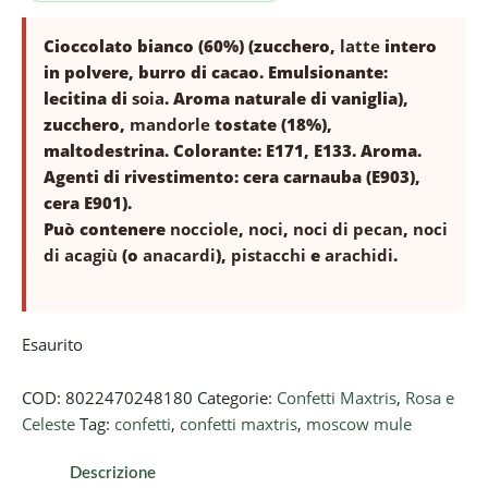
Cioccolato bianco (60%) (zucchero,
latte
intero
in polvere, burro di cacao. Emulsionante:
lecitina di
soia
. Aroma naturale di vaniglia),
zucchero,
mandorle
tostate (18%),
maltodestrina. Colorante: E171, E133. Aroma.
Agenti di rivestimento: cera carnauba (E903),
cera E901).
Può contenere
nocciole
,
noci
,
noci di pecan
,
noci
di acagiù
(o
anacardi
),
pistacchi
e
arachidi
.
Esaurito
COD:
8022470248180
Categorie:
Confetti Maxtris
,
Rosa e
Celeste
Tag:
confetti
,
confetti maxtris
,
moscow mule
Descrizione