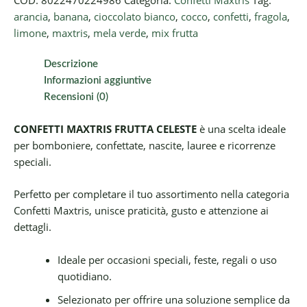
COD:
8022470224986
Categoria:
Confetti Maxtris
Tag:
arancia
,
banana
,
cioccolato bianco
,
cocco
,
confetti
,
fragola
,
limone
,
maxtris
,
mela verde
,
mix frutta
Descrizione
Informazioni aggiuntive
Recensioni (0)
CONFETTI MAXTRIS FRUTTA CELESTE
è una scelta ideale
per bomboniere, confettate, nascite, lauree e ricorrenze
speciali.
Perfetto per completare il tuo assortimento nella categoria
Confetti Maxtris, unisce praticità, gusto e attenzione ai
dettagli.
Ideale per occasioni speciali, feste, regali o uso
quotidiano.
Selezionato per offrire una soluzione semplice da