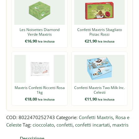
Les Noisettes Diamond
Confetti Maxtris Sbagliato
Verde Maxtris
Pistac Rossi
€
16,90
€
21,90
Iva inclusa
Iva inclusa
Maxtris Confetti Riccetti Rosa
Confetti Maxtris Two Milk Inc.
1kg
Celesti
€
18,00
€
11,90
Iva inclusa
Iva inclusa
COD:
8022470252743
Categorie:
Confetti Maxtris
,
Rosa e
Celeste
Tag:
cioccolato
,
confetti
,
confetti incartati
,
maxtris
Descrizione