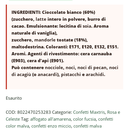
INGREDIENTI: Cioccolato bianco (60%)
(zucchero,
latte
intero in polvere, burro di
cacao. Emulsionante: lecitina di
soia
. Aroma
naturale di vaniglia),
zucchero,
mandorle
tostate (18%),
maltodestrina. Coloranti: E171, E120, E132, E151.
Aromi. Agenti di rivestimento: cera carnauba
(E903), cera d’api (E901).
Può contenere
nocciole
,
noci
,
noci di pecan
,
noci
di acagiù
(o
anacardi
),
pistacchi
e
arachidi
.
Esaurito
COD:
8022470253283
Categorie:
Confetti Maxtris
,
Rosa e
Celeste
Tag:
affogato all'amarena
,
color fucsia
,
confetti
color malva
,
confetti enzo miccio
,
confetti malva