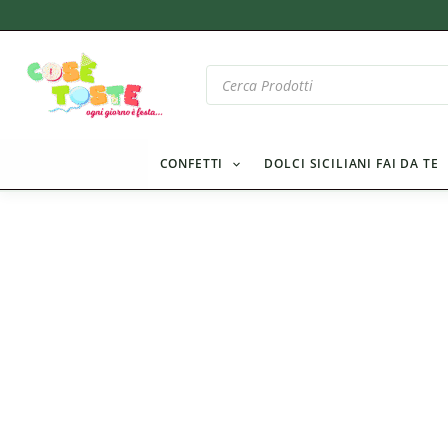
Vai
al
contenuto
Products
search
CONFETTI
DOLCI SICILIANI FAI DA TE