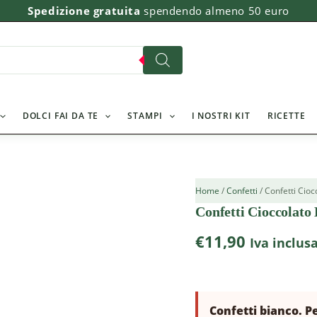
Confetti
Spedizione gratuita
spendendo almeno 50 euro
Cioccolato
Bianco
e
Nero
Kg
1
quantità
DOLCI FAI DA TE
STAMPI
I NOSTRI KIT
RICETTE
Home
/
Confetti
/ Confetti Cio
Confetti Cioccolato
€
11,90
Iva inclus
Confetti bianco. P