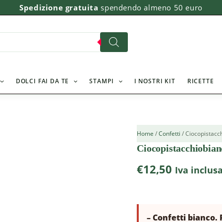
Ciocopistacchiobianco
Spedizione gratuita
spendendo almeno 50 euro
Gr500
quantità
DOLCI FAI DA TE
STAMPI
I NOSTRI KIT
RICETTE
Home
/
Confetti
/ Ciocopistacc
Ciocopistacchiobia
€
12,50
Iva inclus
– Confetti bianco.