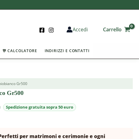
Carrello
Accedi
🎊 CALCOLATORE
INDIRIZZI E CONTATTI
hiobianco Gr500
nco Gr500
a
 Perfetti per matrimoni e cerimonie e ogni