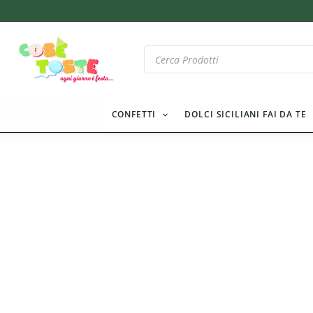
Vai
al
contenuto
Products
search
CONFETTI
DOLCI SICILIANI FAI DA TE