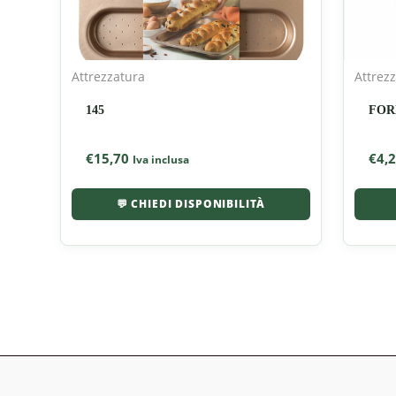
Attrezzatura
Attrez
145
FOR
€
15,70
€
4,
Iva inclusa
💬 CHIEDI DISPONIBILITÀ