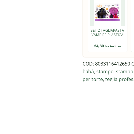
SET 2 TAGLIAPASTA
VAMPIRE PLASTICA
€
4,30
Iva inclusa
COD:
8033116412650
C
babà
,
stampo
,
stampo
per torte
,
teglia profe