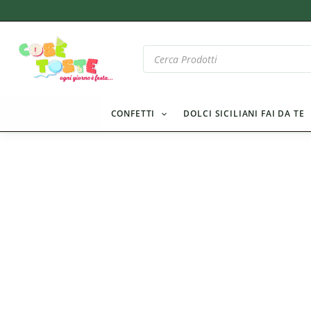
Vai
al
contenuto
Products
search
CONFETTI
DOLCI SICILIANI FAI DA TE