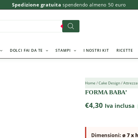
FORMA
Spedizione gratuita
spendendo almeno 50 euro
BABA'
quantità
DOLCI FAI DA TE
STAMPI
I NOSTRI KIT
RICETTE
Home
/
Cake Design
/
Attrezza
FORMA BABA’
€
4,30
Iva inclusa
Dimensioni
: ø 7 x 