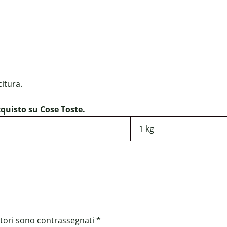
citura.
quisto su Cose Toste.
1 kg
atori sono contrassegnati
*