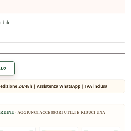
ibili
LLO
ORDINE