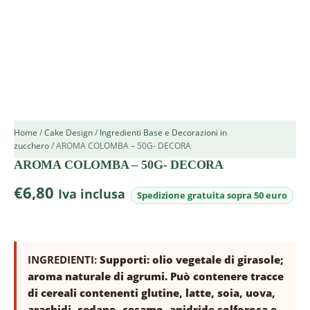
Home
/
Cake Design
/
Ingredienti Base e Decorazioni in
zucchero
/ AROMA COLOMBA – 50G- DECORA
AROMA COLOMBA – 50G- DECORA
€
6,80
Iva inclusa
INGREDIENTI:
Supporti: olio vegetale di girasole;
aroma naturale di agrumi. Può contenere tracce
di cereali contenenti glutine, latte, soia, uova,
arachidi, sedano, sesamo, anidride solforosa e