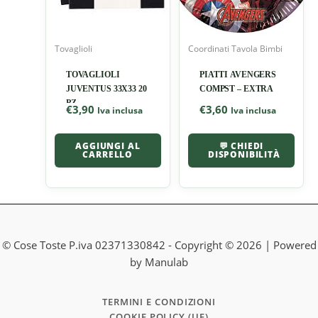
Tovaglioli
Coordinati Tavola Bimbi
TOVAGLIOLI
PIATTI AVENGERS
JUVENTUS 33X33 20
COMPST – EXTRA
PZ
€
3,90
€
3,60
Iva inclusa
Iva inclusa
AGGIUNGI AL
💬 CHIEDI
CARRELLO
DISPONIBILITÀ
© Cose Toste P.iva 02371330842 - Copyright © 2026 | Powered
by Manulab
TERMINI E CONDIZIONI
COOKIE POLICY (UE)