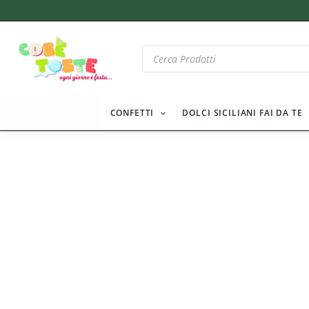
Vai
al
contenuto
Products
search
CONFETTI
DOLCI SICILIANI FAI DA TE