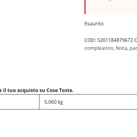
Esaurito
COD:
5201184879672
C
compleanno
,
festa
,
pa
il tuo acquisto su Cose Toste.
0,060 kg