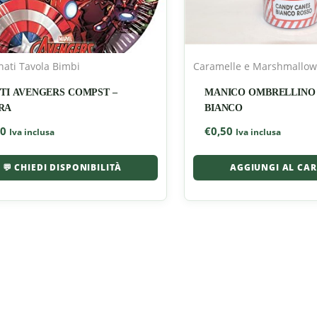
nati Tavola Bimbi
Caramelle e Marshmallow
TTI AVENGERS COMPST –
MANICO OMBRELLINO 
RA
BIANCO
60
€
0,50
Iva inclusa
Iva inclusa
💬 CHIEDI DISPONIBILITÀ
AGGIUNGI AL CA