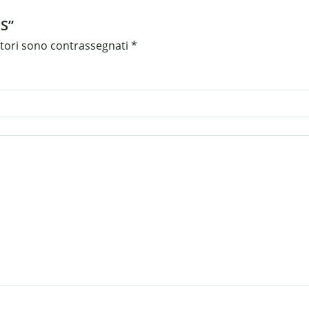
S”
atori sono contrassegnati
*