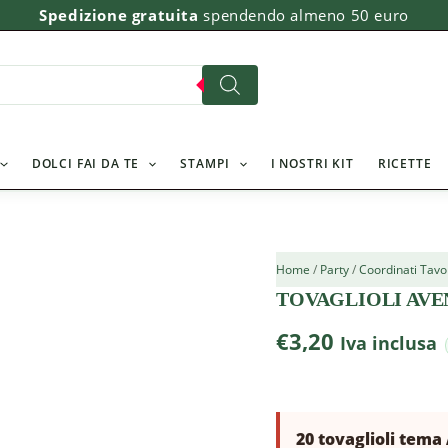
Spedizione gratuita
spendendo almeno 50 euro
DOLCI FAI DA TE
STAMPI
I NOSTRI KIT
RICETTE
Home
/
Party
/
Coordinati Tavo
TOVAGLIOLI AV
€
3,20
Iva inclusa
20 tovaglioli tema