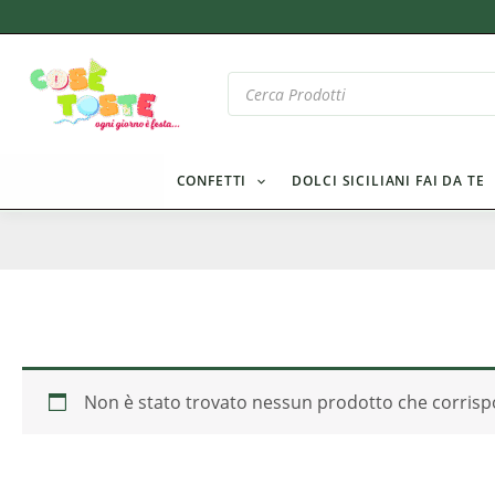
Vai
al
contenuto
Products
search
CONFETTI
DOLCI SICILIANI FAI DA TE
Non è stato trovato nessun prodotto che corrispo