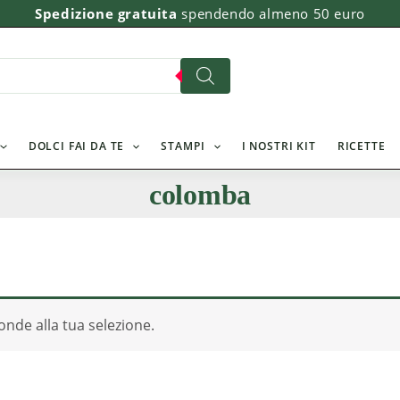
Spedizione gratuita
spendendo almeno 50 euro
DOLCI FAI DA TE
STAMPI
I NOSTRI KIT
RICETTE
colomba
nde alla tua selezione.