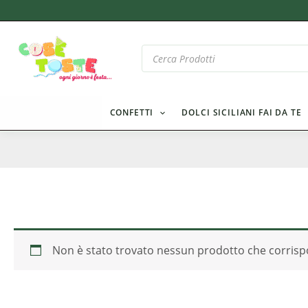
Vai
al
contenuto
Products
search
CONFETTI
DOLCI SICILIANI FAI DA TE
Non è stato trovato nessun prodotto che corrispo