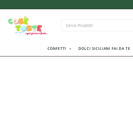
Vai
al
contenuto
Products
search
CONFETTI
DOLCI SICILIANI FAI DA TE