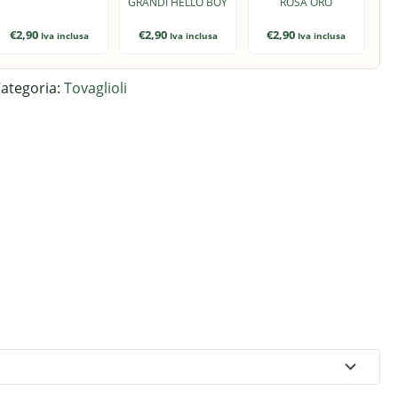
GRANDI HELLO BOY
ROSA ORO
€
2,90
€
2,90
€
2,90
Iva inclusa
Iva inclusa
Iva inclusa
ategoria:
Tovaglioli