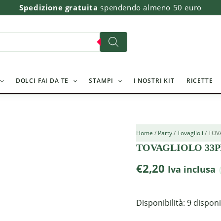
TOVAGLIOLO
Spedizione gratuita
spendendo almeno 50 euro
33PER
33PESCA
PZ
40
quantità
DOLCI FAI DA TE
STAMPI
I NOSTRI KIT
RICETTE
Home
/
Party
/
Tovaglioli
/ TOV
TOVAGLIOLO 33PE
€
2,20
Iva inclusa
Disponibilità:
9 disponi