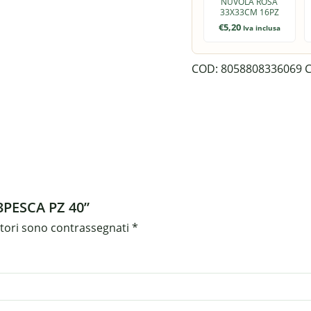
NUVOLA ROSA
33X33CM 16PZ
€
5,20
Iva inclusa
COD:
8058808336069
C
3PESCA PZ 40”
atori sono contrassegnati
*