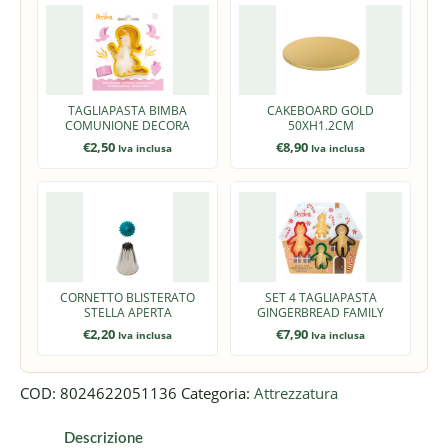
TAGLIAPASTA BIMBA
CAKEBOARD GOLD
COMUNIONE DECORA
50XH1.2CM
€
2,50
€
8,90
Iva inclusa
Iva inclusa
CORNETTO BLISTERATO
SET 4 TAGLIAPASTA
STELLA APERTA
GINGERBREAD FAMILY
€
2,20
€
7,90
Iva inclusa
Iva inclusa
COD:
8024622051136
Categoria:
Attrezzatura
Descrizione