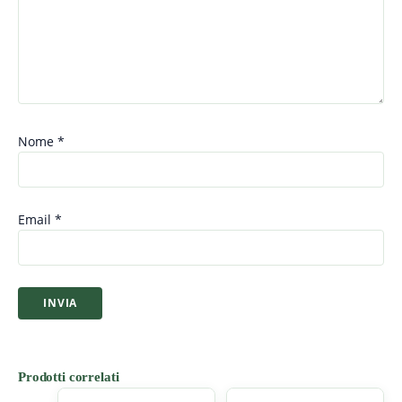
Nome
*
Email
*
Prodotti correlati
Fascia
Questo