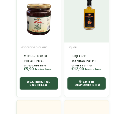
Pasticceria Siciliana
Liquori
MIELE- FIOR DI
LIQUORE
EUCALIPTO -
MANDARINO DI
FLORASELECT
SICILIA CL 50
€
5,90
€
12,90
Iva inclusa
Iva inclusa
AGGIUNGI AL
💬 CHIEDI
CARRELLO
DISPONIBILITÀ