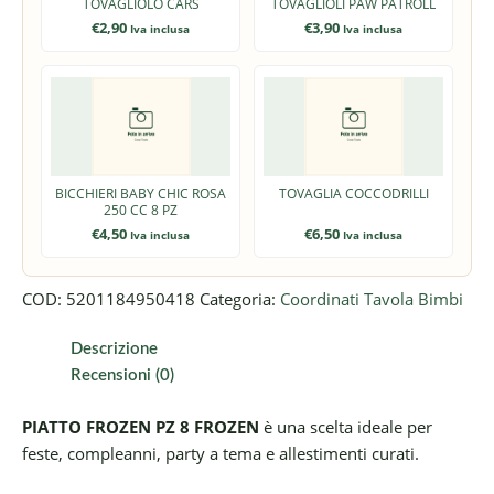
TOVAGLIOLO CARS
TOVAGLIOLI PAW PATROLL
€
2,90
€
3,90
Iva inclusa
Iva inclusa
BICCHIERI BABY CHIC ROSA
TOVAGLIA COCCODRILLI
250 CC 8 PZ
€
4,50
€
6,50
Iva inclusa
Iva inclusa
COD:
5201184950418
Categoria:
Coordinati Tavola Bimbi
Descrizione
Recensioni (0)
PIATTO FROZEN PZ 8 FROZEN
è una scelta ideale per
feste, compleanni, party a tema e allestimenti curati.