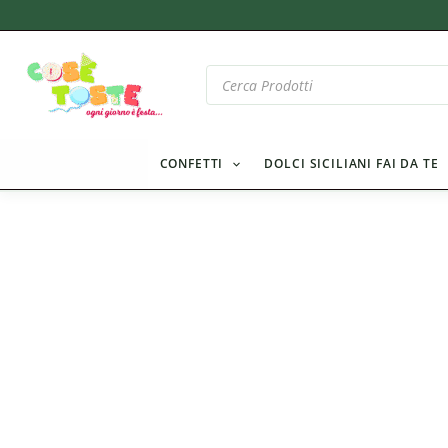
Vai
al
contenuto
Products
search
CONFETTI
DOLCI SICILIANI FAI DA TE