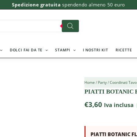
Spedizione gratuita
spendendo almeno 50 euro
DOLCI FAI DA TE
STAMPI
I NOSTRI KIT
RICETTE
Home
/
Party
/
Coordinati Tavol
PIATTI BOTANIC 
€
3,60
Iva inclusa
PIATTI BOTANIC FL