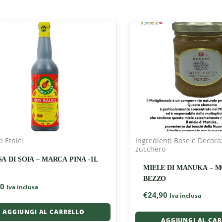
i Etnici
Ingredienti Base e Decoraz
zucchero
A DI SOIA – MARCA PINA -1L
MIELE DI MANUKA – M
BEZZO
20
Iva inclusa
€
24,90
Iva inclusa
AGGIUNGI AL CARRELLO
AGGIUNGI AL CA