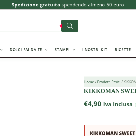
KIKKOMAN
Spedizione gratuita
spendendo almeno 50 euro
SWEET
SOY
FOR
RICE
250
ML
quantità
DOLCI FAI DA TE
STAMPI
I NOSTRI KIT
RICETTE
Home
/
Prodotti Etnici
/ KIKKO
KIKKOMAN SWEET
€
4,90
Iva inclusa
KIKKOMAN SWEET S