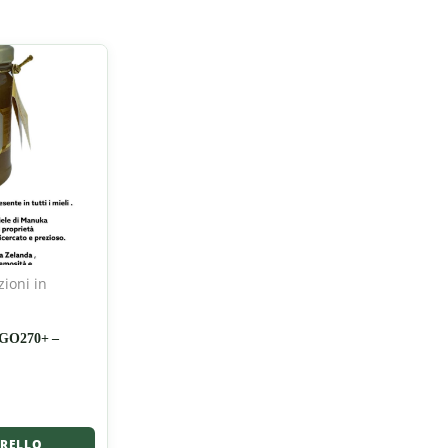
ioni in
GO270+ –
RRELLO