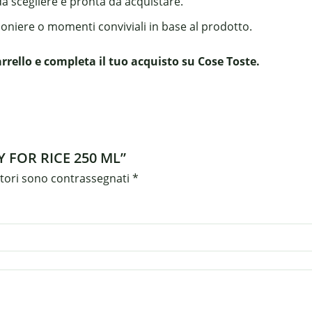
da scegliere e pronta da acquistare.
boniere o momenti conviviali in base al prodotto.
ello e completa il tuo acquisto su Cose Toste.
 FOR RICE 250 ML”
atori sono contrassegnati
*