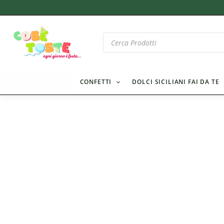
Vai
al
contenuto
Products
search
CONFETTI
DOLCI SICILIANI FAI DA TE