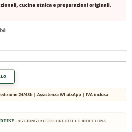
zionali, cucina etnica e preparazioni originali.
bili
LLO
ORDINE