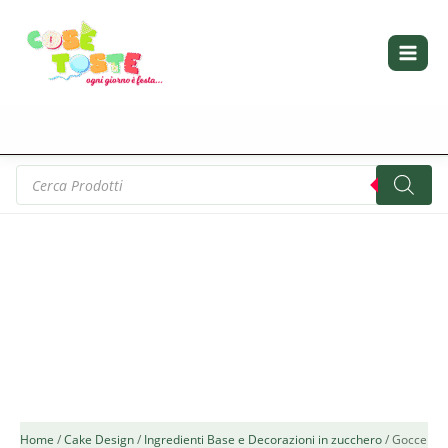
Vai
al
contenuto
Products
search
Home
/
Cake Design
/
Ingredienti Base e Decorazioni in zucchero
/ Gocce