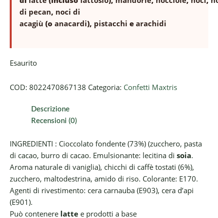
di pecan
,
noci di
acagiù
(o
anacardi
),
pistacchi
e
arachidi
Esaurito
COD:
8022470867138
Categoria:
Confetti Maxtris
Descrizione
Recensioni (0)
INGREDIENTI : Cioccolato fondente (73%) (zucchero, pasta
di cacao, burro di cacao. Emulsionante: lecitina di
soia
.
Aroma naturale di vaniglia), chicchi di caffè tostati (6%),
zucchero, maltodestrina, amido di riso. Colorante: E170.
Agenti di rivestimento: cera carnauba (E903), cera d’api
(E901).
Può contenere
latte
e prodotti a base