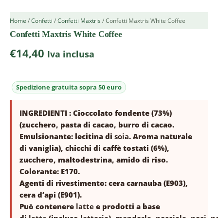
Home
/
Confetti
/
Confetti Maxtris
/ Confetti Maxtris White Coffee
Confetti Maxtris White Coffee
€
14,40
Iva inclusa
INGREDIENTI : Cioccolato fondente (73%)
(zucchero, pasta di cacao, burro di cacao.
Emulsionante: lecitina di
soia
. Aroma naturale
di vaniglia), chicchi di caffè tostati (6%),
zucchero, maltodestrina, amido di riso.
Colorante: E170.
Agenti di rivestimento: cera carnauba (E903),
cera d’api (E901).
Può contenere
latte
e prodotti a base
di
latte
(incluso
lattosio
),
mandorle
,
nocciole
,
noci
,
n