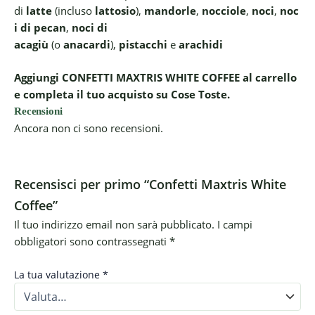
di
latte
(incluso
lattosio
),
mandorle
,
nocciole
,
noci
,
noc
i di pecan
,
noci di
acagiù
(o
anacardi
),
pistacchi
e
arachidi
Aggiungi CONFETTI MAXTRIS WHITE COFFEE al carrello
e completa il tuo acquisto su Cose Toste.
Recensioni
Ancora non ci sono recensioni.
Recensisci per primo “Confetti Maxtris White
Coffee”
Il tuo indirizzo email non sarà pubblicato.
I campi
obbligatori sono contrassegnati
*
La tua valutazione
*