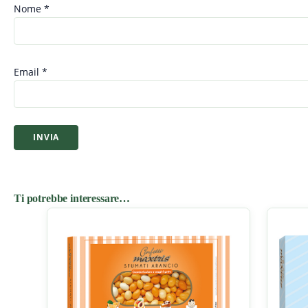
Nome
*
Email
*
Ti potrebbe interessare…