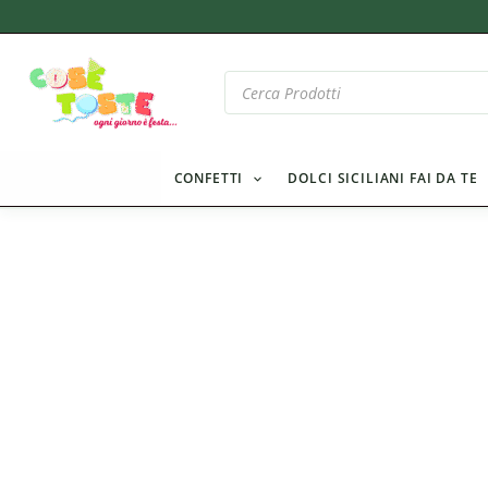
Vai
al
contenuto
Products
search
CONFETTI
DOLCI SICILIANI FAI DA TE