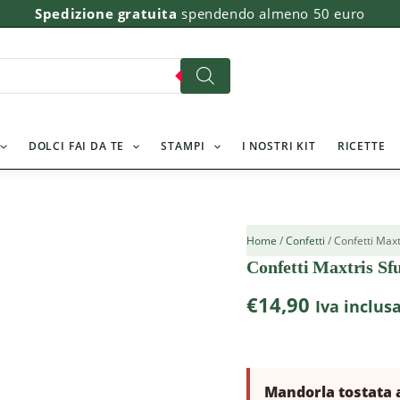
Spedizione gratuita
spendendo almeno 50 euro
DOLCI FAI DA TE
STAMPI
I NOSTRI KIT
RICETTE
Home
/
Confetti
/ Confetti Maxt
Confetti Maxtris Sf
€
14,90
Iva inclus
Mandorla tostata a