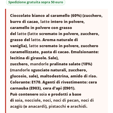
Cioccolato bianco al caramello (60%) (zucchero,
burro di cacao,
latte
intero in polvere,
caramello in polvere con grasso
del
latte
(
latte
scremato in polvere, zucchero,
grasso del
latte
. Aroma naturale di
vaniglia),
latte
scremato in polvere, zucchero
caramellizzato, pasta di cacao. Emulsionante:
lecitina di girasole. Sale),
zucchero,
mandorle
pralinate salate (18%)
(
mandorle
sgusciate naturali, zucchero,
glucosio, sale), maltodestrina, amido di riso.
Colorante: E170. Agenti di rivestimento: cera
carnauba (E903), cera d’api (E901).
Può contenere
soia
e prodotti a base
di
soia
,
nocciole
,
noci
,
noci di pecan
,
noci di
acagiù
(o
anacardi
),
pistacchi
e
arachidi
.