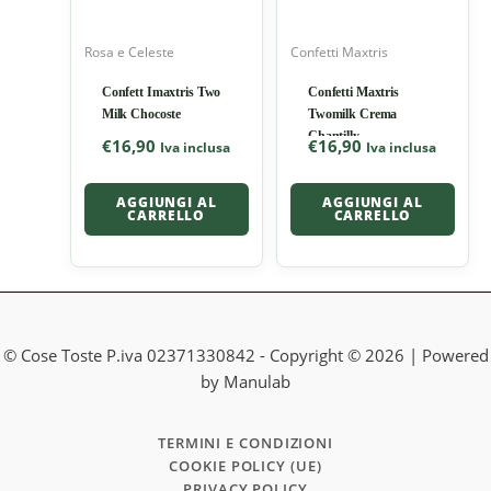
Rosa e Celeste
Confetti Maxtris
Confett Imaxtris Two
Confetti Maxtris
Milk Chocoste
Twomilk Crema
Chantilly
€
16,90
€
16,90
Iva inclusa
Iva inclusa
AGGIUNGI AL
AGGIUNGI AL
CARRELLO
CARRELLO
© Cose Toste P.iva 02371330842 - Copyright © 2026 | Powered
by Manulab
TERMINI E CONDIZIONI
COOKIE POLICY (UE)
PRIVACY POLICY