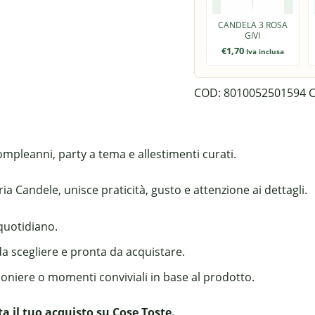
CANDELA 3 ROSA
GIVI
€
1,70
Iva inclusa
COD:
8010052501594
C
ompleanni, party a tema e allestimenti curati.
a Candele, unisce praticità, gusto e attenzione ai dettagli.
 quotidiano.
da scegliere e pronta da acquistare.
boniere o momenti conviviali in base al prodotto.
a il tuo acquisto su Cose Toste.