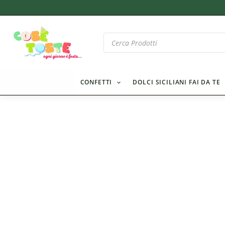
Vai
al
contenuto
Products
search
CONFETTI
DOLCI SICILIANI FAI DA TE