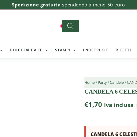
CANDELA
Spedizione gratuita
spendendo almeno 50 euro
6
CELESTE
GIVI
quantità
DOLCI FAI DA TE
STAMPI
I NOSTRI KIT
RICETTE
Home
/
Party
/
Candele
/ CAND
CANDELA 6 CELES
€
1,70
Iva inclusa
CANDELA 6 CELESTE