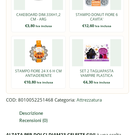
CAKEBOARD DIM.33XH1,2
STAMPO DONUT FIORE 6
CM - ARG
CAVITA'
€
3,80
€
12,60
Iva inclusa
Iva inclusa
STAMPO FIORE 24 X 6 H CM
SET 2 TAGLIAPASTA
ANTIADERENTE
VAMPIRE PLASTICA
€
10,80
€
4,30
Iva inclusa
Iva inclusa
COD:
8010052251468
Categoria:
Attrezzatura
Descrizione
Recensioni (0)
ALZATA PER DOLCI DIAM23 CELESTE GIVI
è una scelta