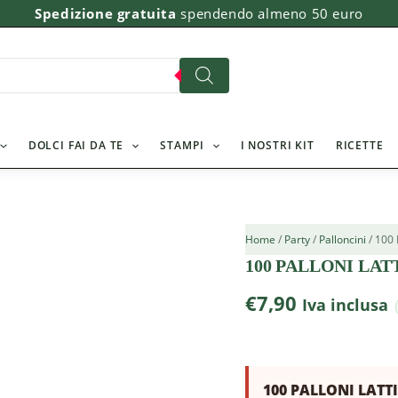
100
Spedizione gratuita
spendendo almeno 50 euro
PALLONI
LATTICE
GLICINE
5
INC
quantità
DOLCI FAI DA TE
STAMPI
I NOSTRI KIT
RICETTE
Home
/
Party
/
Palloncini
/ 100
100 PALLONI LAT
€
7,90
Iva inclusa
100 PALLONI LATTI