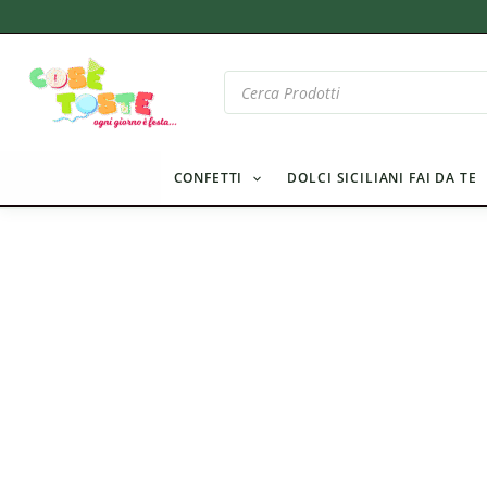
Vai
al
contenuto
Products
search
CONFETTI
DOLCI SICILIANI FAI DA TE