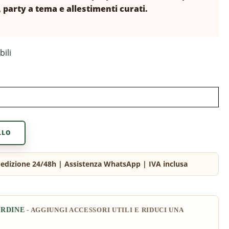
 party a tema e allestimenti curati.
bili
LLO
ORDINE