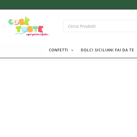
Vai
al
contenuto
Products
search
CONFETTI
DOLCI SICILIANI FAI DA TE