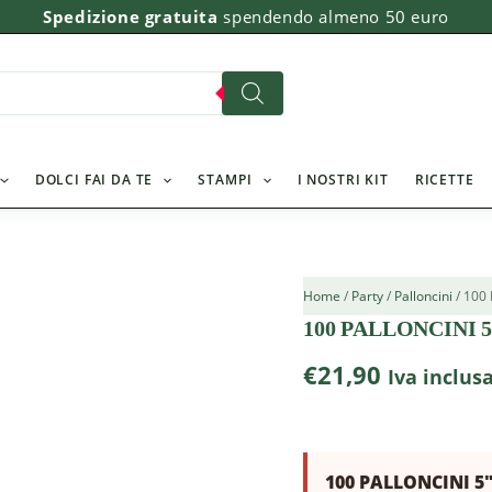
Spedizione gratuita
spendendo almeno 50 euro
DOLCI FAI DA TE
STAMPI
I NOSTRI KIT
RICETTE
Home
/
Party
/
Palloncini
/ 100
100 PALLONCINI
€
21,90
Iva inclus
100 PALLONCINI 5