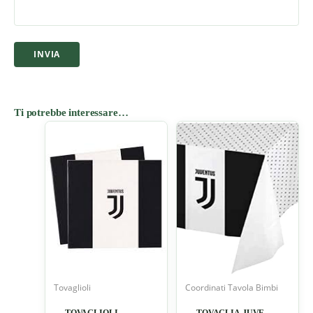
Ti potrebbe interessare…
Tovaglioli
Coordinati Tavola Bimbi