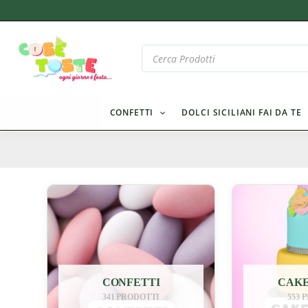
Vai
al
contenuto
Products
search
CONFETTI
DOLCI SICILIANI FAI DA TE
CONFETTI
CAKE
341 PRODOTTI
553 