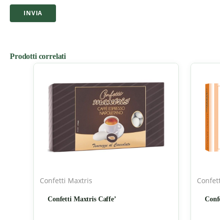
Prodotti correlati
Confetti Maxtris
Confett
Confetti Maxtris Caffe’
Conf