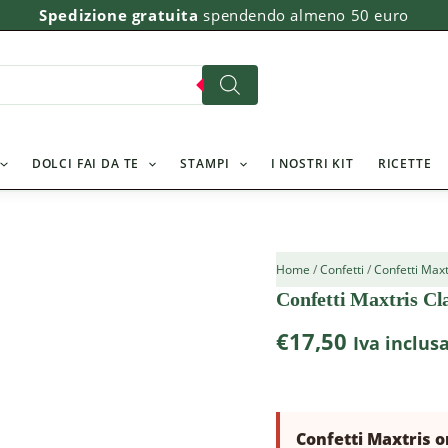
Spedizione gratuita
spendendo almeno 50 euro
DOLCI FAI DA TE
STAMPI
I NOSTRI KIT
RICETTE
Home
/
Confetti
/
Confetti Maxt
Confetti Maxtris Cl
€
17,50
Iva inclus
Confetti Maxtris o