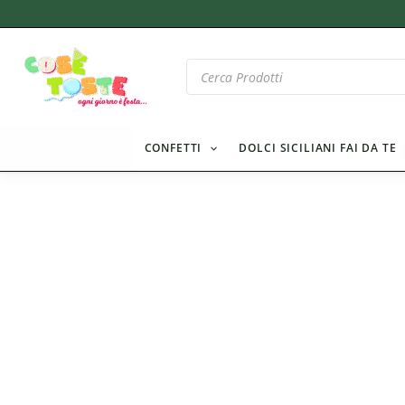
Vai
al
contenuto
Products
search
CONFETTI
DOLCI SICILIANI FAI DA TE