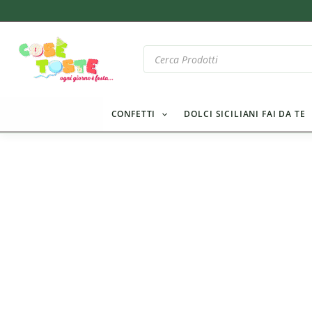
Vai
al
contenuto
Products
search
CONFETTI
DOLCI SICILIANI FAI DA TE