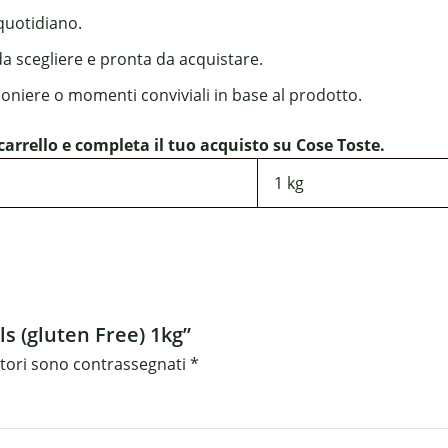
 quotidiano.
da scegliere e pronta da acquistare.
boniere o momenti conviviali in base al prodotto.
carrello e completa il tuo acquisto su Cose Toste.
1 kg
ls (gluten Free) 1kg”
atori sono contrassegnati
*