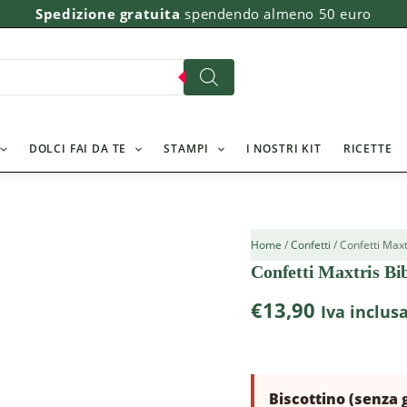
Spedizione gratuita
spendendo almeno 50 euro
DOLCI FAI DA TE
STAMPI
I NOSTRI KIT
RICETTE
Home
/
Confetti
/ Confetti Maxt
Confetti Maxtris Bib
€
13,90
Iva inclus
Biscottino (senza g