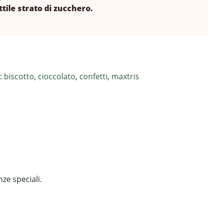
tile strato di zucchero.
:
biscotto
,
cioccolato
,
confetti
,
maxtris
ze speciali.